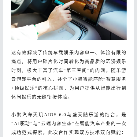
这有效解决了传统车载娱乐内容单一、体验有限的
痛点，将用户碎片化时间转化为高品质的沉浸娱乐
时刻，极大丰富了汽车“第三空间”的内涵。随乐游
云游戏平台的引入，补全了小鹏智能座舱“智慧服务
+顶级娱乐”的核心拼图，为用户提供从智能出行到
休闲娱乐的无缝衔接体验。
小鹏汽车天玑AIOS 6.0与盛天随乐游的结合，是
“AI驱动”与“云端内容生态”在智能汽车产业的一次
成功范式探索。此次合作实现双方技术双向赋能：