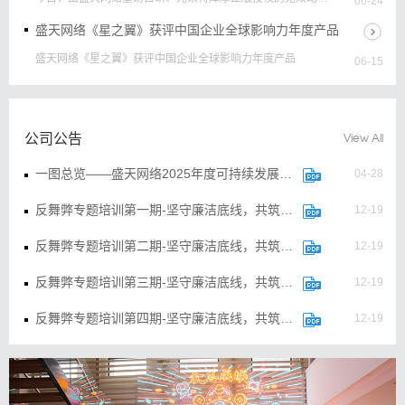
06-24
游戏《真・三国无双 天下》正式上线！
盛天网络《星之翼》获评中国企业全球影响力年度产品
盛天网络《星之翼》获评中国企业全球影响力年度产品
06-15
心系投资者 携手共行动——2026全国投资者保护宣传日
心系投资者 携手共行动 全国投资者保护宣传日
05-15
公司公告
View All
盛天网络董事长赖春临赴港交所座谈 深化港资联动加速出海布局
一图总览——盛天网络2025年度可持续发展报告
04-28
4月 28日，在东湖高新区管委会统筹部署、区金融局组织协调
05-09
下，光谷上市公司协会会长、盛天网络董事长赖春临与区内12
家上市公司及拟上市企业代表一行，赴香港交易所开展座谈交
反舞弊专题培训第一期-坚守廉洁底线，共筑企业长城
12-19
流。
反舞弊专题培训第二期-坚守廉洁底线，共筑企业长城
12-19
反舞弊专题培训第三期-坚守廉洁底线，共筑企业长城
12-19
反舞弊专题培训第四期-坚守廉洁底线，共筑企业长城
12-19
2025年国家宪法宣传周专项活动（一）
12-04