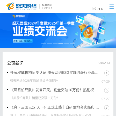
togg
navi
中文
/
EN
公司新闻
View All
多家权威机构同步认证 盛天网络ESG实践收获行业高度认可
盛天网络2026年ESG评级全面提升
07-29
《风暴怕死队》发售四天，销量突破10万份！热销榜前五
《风暴怕死队》销量已突破十万份！
07-27
《真・三国无双 天下》正式上线｜自研落地夯实经典IP赛道核心优势
今日，由盛天网络重磅自研、光荣特库摩正版授权的无双动作