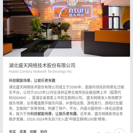
湖北盛天网络技术股份有限公司
Hubei Century Network Technology Inc.
科技赋能场景，让娱乐更有趣
湖北盛天网络技术股份有限公司成立于2006年，是国内领先的场景化泛娱
乐平台，公司于2015年12月在深圳证券交易所创业板挂牌上市（股票代
码300494），是湖北省首家上市的互联网公司。 盛天网络深入布局数字
娱乐场景，业务覆盖数字娱乐内容、IP游戏运营、游戏发行、游戏衍生服
务、互联网广告等领域，构建了用户、平台、内容与服务的一体化运营体
系，致力于用
科技赋能场景，让娱乐更有趣
。近年来，盛天网络各项业务
稳步发展，2016-2024年先后7次入选“中国互联网100强"榜单。
务实
求真
创新
协作