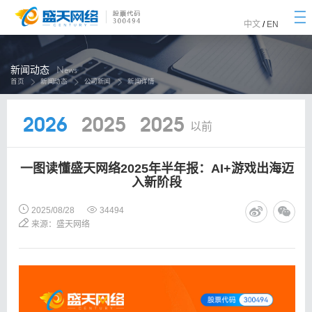
togg
navi
中文
/
EN
新闻动态
News
首页
新闻动态
公司新闻
新闻详情
2026
2025
2025
以前
一图读懂盛天网络2025年半年报：AI+游戏出海迈
入新阶段
2025/08/28
34494
来源：盛天网络