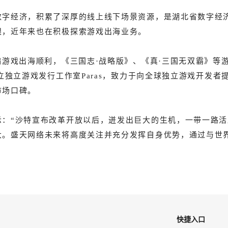
数字经济，积累了深厚的线上线下场景资源，是湖北省数字经济
眼，近年来也在积极探索游戏出海业务。
编游戏出海顺利，《三国志·战略版》、《真·三国无双霸》
成立独立游戏发行工作室Paras，致力于向全球独立游戏开发
市场口碑。
示：“沙特宣布改革开放以后，迸发出巨大的生机，一带一路
大。盛天网络未来将高度关注并充分发挥自身优势，通过与世
快捷入口